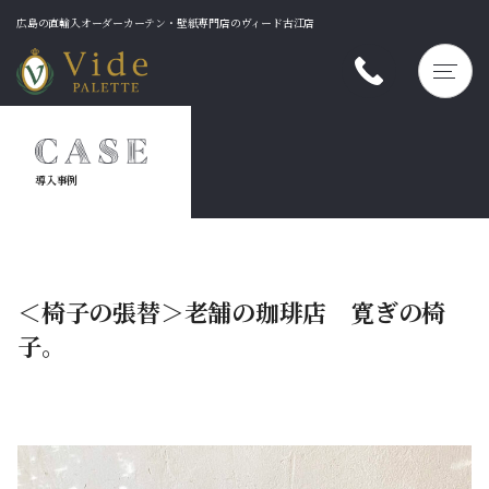
広島の直輸入オーダーカーテン・壁紙専門店のヴィード古江店
M
E
N
U
導入事例
＜椅子の張替＞老舗の珈琲店 寛ぎの椅
子。