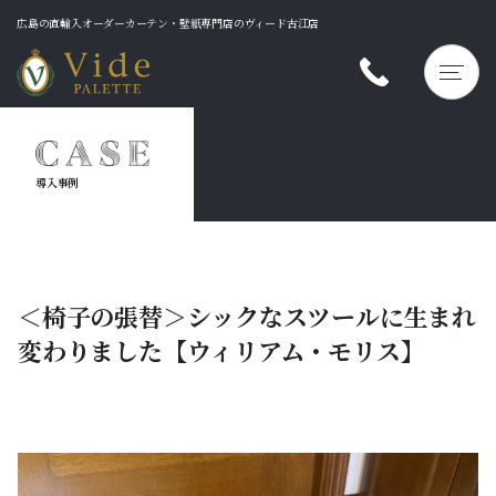
広島の直輸入オーダーカーテン・壁紙専門店のヴィード古江店
M
E
N
U
導入事例
＜椅子の張替＞シックなスツールに生まれ
変わりました【ウィリアム・モリス】